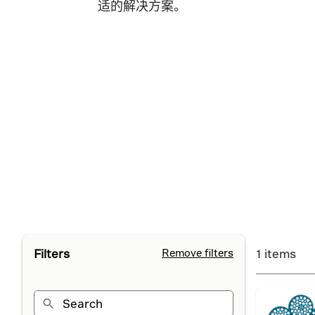
适的解决方案。
Filters
Remove filters
1 items