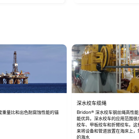
深水绞车缆绳
度重量比和出色耐腐蚀性能的锚
Bridon® 深水绞车钢丝绳高性
能优异。深水绞车的应用范围很
绞车、甲板绞车和折臂绞车。这
来将设备和管道放置在海床上，
的海水