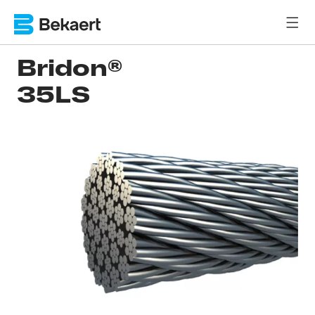
Bridon®
35LS