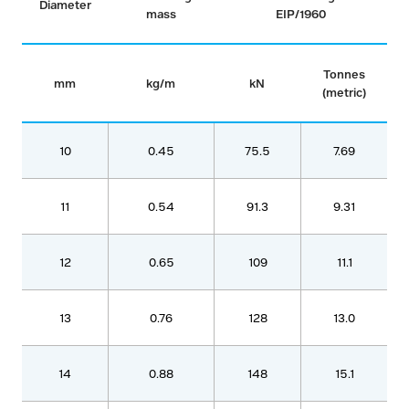
Diameter
mass
EIP/1960
Tonnes
mm
kg/m
kN
(metric)
10
0.45
75.5
7.69
11
0.54
91.3
9.31
12
0.65
109
11.1
13
0.76
128
13.0
14
0.88
148
15.1