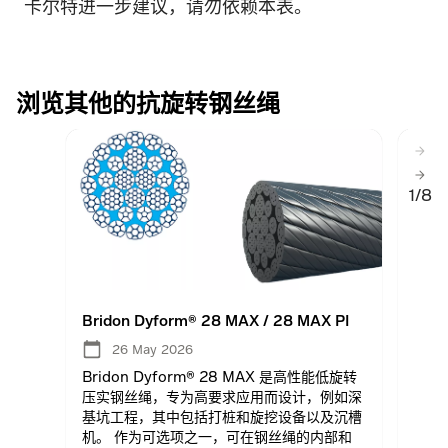
卡尔特进一步建议，请勿依赖本表。
浏览其他的抗旋转钢丝绳
1/8
Bridon Dyform® 28 MAX / 28 MAX PI
Brid
26 May 2026
Bridon Dyform® 28 MAX 是高性能低旋转
Bri
压实钢丝绳，专为高要求应用而设计，例如深
钢丝绳
基坑工程，其中包括打桩和旋挖设备以及沉槽
Dyf
机。 作为可选项之一，可在钢丝绳的内部和
绳，