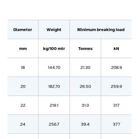
Diameter
Weight
Minimum breaking load
mm
kg/100 mtr
Tonnes
kN
18
144.70
21.30
208.9
20
182.70
26.50
259.9
22
219.1
31.0
317
24
256.7
39.4
377