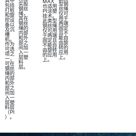
其中
MAX
型钢
实股
包括
也适用
丝绳
钢丝
打桩
PI涂塑
仅可
绳，
和旋
技术。
用于
其在
挖设
此类型
两端
钢丝
备以
钢丝绳
固定
绳的
及沉
仅可用
且不
内部
槽
于两端
能自
和外
机。
固定且
由旋
部之
作为
不能自
转的
间加
可选
由旋转
应用
入一
项之
的应用
上。
层塑
一，
上。
料
可在
层。
钢丝
绳的
内部
和外
部之
间加
入一
层塑
料层
（PI
）。