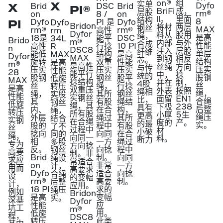
on®
组
实单
X
Dyfo
DSC
X
Brid
Brid
PI®
BriFi
成，
层股
rm®
8 /
on
on
ll。
里面
结构
8
PI 是
Dyfo
Dyfo
PI
Dyfo
Bridon
将材
两层
钢丝
MAX
高性
rm®
rm®
rm
Dyfor
料从
股用
绳，
是高
能平
18是
DSC
34L
Brido
m®
内部
与外
合成
性能
行捻
高性
10 PI
R
n
DSC8
注入
层股
纤维
单层
结构
能低
是高
MAX
Dyfor
MAX
到钢
相反
芯。
结构
双重
旋转
性能
是高
m®
是高性
丝绳
方向
与传
压实
压实
压实
压实
性能
28
能平行
中，
捻
统的
股钢
钢丝
股钢
股平
低旋
MAX
捻结构
并在
制，
4股
丝
绳，
丝
行捻
转压
是高
双重压
外表
按照
绳相
绳，
其所
绳，
钢丝
实股
性能
实钢丝
面留
EN1
比，
合绳
有股
其
绳结
钢丝
低旋
绳，其
下极
238
具有
后整
在合
内、
构，
绳，
转压
所有股
小厚
5生
更高
绳压
绳过
外层
其所
结合
实钢
在合绳
度的
产。
的最
实。
程中
股的
有股
了不
丝
过程中
材
小破
向同
捻向
在合
同的
绳，
向同一
料。
断力
一方
相
绳过
多股
专为
方向捻
向捻
反。
程中
钢丝
高要
制。非
制。
Brid
向同
绳设
求应
常适合
非常
on
一方
计，
用而
高要求
适合
Dyfo
向捻
合绳
设
的变幅
高要
rm®
制。
后整
计，
应用。
求的
18 PI
绳压
例如
Bridon
变幅
是高
实。
深基
Dyfor
应
性能
坑工
m®
用。
低旋
程，
DSC8
此类
转压