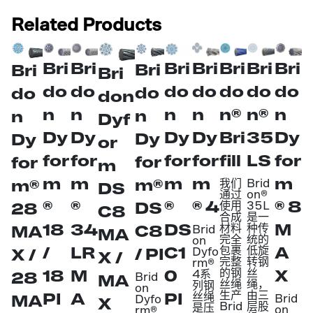
Related Products
Bri
Bri
Bri
Bri
Bri
Bri
Bri
Bri
Bri
Bri
do
do
do
do
do
do
do
do
do
don
n
n
n
n
n®
n®
n
n
n
Dyf
Dy
Dy
Dy
Dy
Bri
35
Dy
Dy
Dy
or
for
for
for
for
fill
LS
for
for
for
m
m
m
m
m
m
m®
m®
我们
Brid
DS
通过
on®
®
®
®
® 4
® 8
DS
使用
35L
28
C8
合成
是一
18
34
DS
M
材料
种传
C8
MA
Brid
MA
完全
统的
on
/
LR
C1
包裹
低旋
A
/ PI
Dyfo
X /
X /
完整
转钢
rm®
的钢
丝
18
M
0
X
4系
28
Brid
MA
丝绳
绳，
列钢
on
生产
由三
PI
A
PI
丝绳
MA
Brid
Dyfo
X
Brid
层股
是压
on
rm®